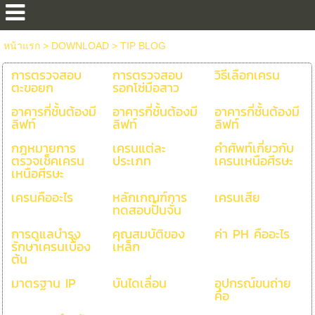
หน้าแรก
> DOWNLOAD >
TIP BLOG
การตรวจสอบ
การตรวจสอบ
วิธีเลือกเครน
ตะขอยก
รอกโซ่มือสาว
อาคารกี่ชั้นต้องมี
อาคารกี่ชั้นต้องมี
อาคารกี่ชั้นต้องมี
ลิฟท์
ลิฟท์
ลิฟท์
กฎหมายการ
เครนแต่ละ
คำศัพท์เกี่ยวกับ
ตรวจเช็คเครน
ประเภท
เครนเหนือศีรษะ
เหนือศีรษะ
เครนคืออะไร
หลักเกณฑ์การ
เครนเสีย
ทดสอบปั้นจั่น
การดูแลบำรุง
คุณสมบัติของ
ค่า PH คืออะไร
รักษาเครนเบื้อง
เหล็ก
ต้น
มาตรฐาน IP
บันไดเลื่อน
อุปกรณ์ขนถ่าย
คือ