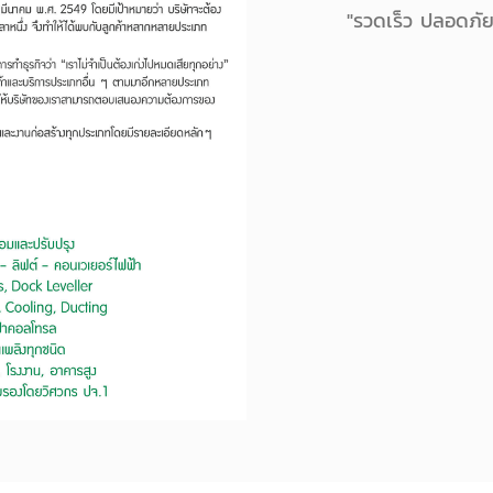
"รวดเร็ว ปลอดภั