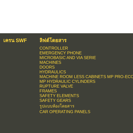
เครน SWF
ลิฟต์โดยสาร
CONTROLLER
EMERGENCY PHONE
MICROBASIC AND VIA SERIE
MACHINES
DOORS
HYDRAULICS
MACHINE ROOM LESS CABINETS MP PRO-EC
MP HYDRAULIC CYLINDERS
RUPTURE VALVE
FRAMES
SAFETY ELEMENTS
SAFETY GEARS
รูปแบบห้องโดยสาร
CAR OPERATING PANELS