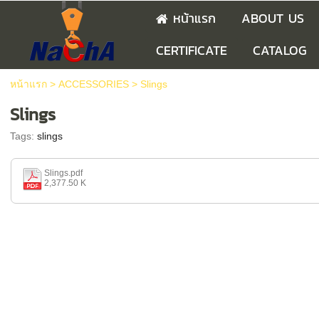
หน้าแรก
ABOUT US
CERTIFICATE
CATALOG
หน้าแรก
>
ACCESSORIES
>
Slings
Slings
Tags:
slings
Slings.pdf
2,377.50 K