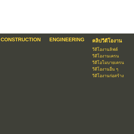
CONSTRUCTION
ENGINEERING
คลิปวีดีโองาน
วีดีโองานลิฟต์
วีดีโองานเครน
วีดีโอโมบายเครน
วีดีโองานอื่น ๆ
วีดีโองานก่อสร้าง