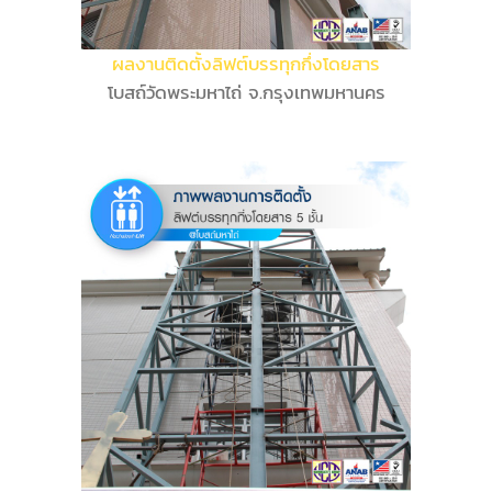
ผลงานติดตั้งลิฟต์บรรทุกกึ่งโดยสาร
โบสถ์วัดพระมหาไถ่ จ.กรุงเทพมหานคร