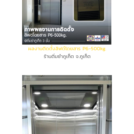
ผลงานติดตั้งลิฟต์โดยสาร P6-500kg.
ร้านติ่มซำภูเก็ต จ.ภูเก็ต