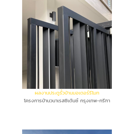
ผลงานประตูรั้วบ้านมอเตอร์รีโมท
โครงการบ้านวนาเรสซิเด้นซ์ กรุงเทพ-กรีฑา