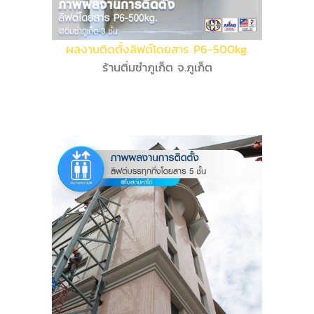
ผลงานติดตั้งลิฟต์โดยสาร P6-500kg.
ร้านติ่มซำภูเก็ต จ.ภูเก็ต