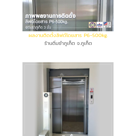
ผลงานติดตั้งลิฟต์โดยสาร P6-500kg.
ร้านติ่มซำภูเก็ต จ.ภูเก็ต