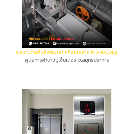
ผลงานติดตั้งลิฟต์บรรทุกกึ่งโดยสาร P15-1000kg.
ศูนย์การค้าบางปูเซ็นเตอร์ จ.สมุทรปราการ