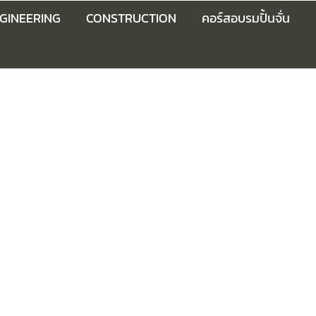
GINEERING
CONSTRUCTION
คอร์สอบรมปั้นจั่น
นเหนือศีรษะจะไม่สามารถใช้งานได้เลย ทำหน้าที่เป็น
คานหลัก, ขับ
ขับเคลื่อนบนคานหลักแต่ละตัว แผงควบคุมและ/หรือห้องควบคุมจะติดตั้ง