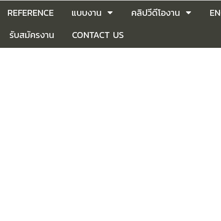
REFERENCE
แบบงาน
คลิปวีดีโองาน
EN
รับสมัครงาน
CONTACT US
&
GIRDER, DRIVE
อบสำคัญอีกหนึ่งชิ้นของเครนเหนือศีรษะซึ่งหากไม่มีส่วนประกอบชิ้นนี้เคร
ักของสะพานเครนที่มีมอเตอร์และชุดเฟืองติดตั้งอยู่ สำหรับเครนที่มีระบบ
นั้น