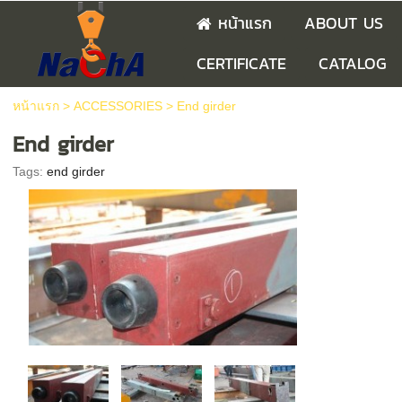
หน้าแรก
ABOUT US
CERTIFICATE
CATALOG
หน้าแรก
>
ACCESSORIES
>
End girder
End girder
Tags:
end girder
End Girder 
เป็นส่วนประก
เคลื่อนคานหล
อยู่ที่คานหลัก